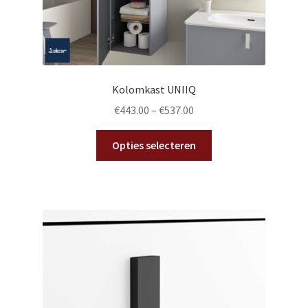
Kolomkast UNIIQ
€
443.00
–
€
537.00
Dit
Opties selecteren
product
heeft
meerdere
variaties.
Deze
optie
kan
gekozen
worden