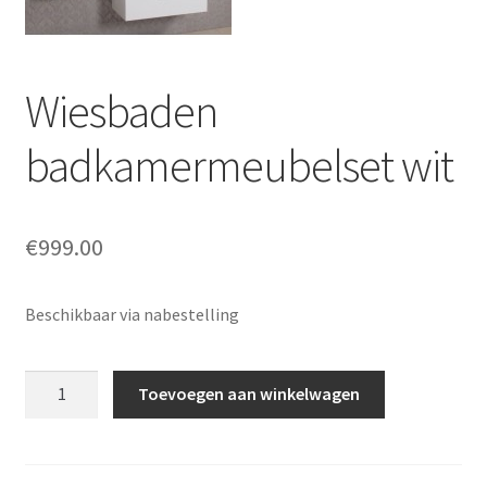
Sale
Wiesbaden
badkamermeubelset wit
€
999.00
Beschikbaar via nabestelling
Wiesbaden
Toevoegen aan winkelwagen
badkamermeubelset
wit
aantal