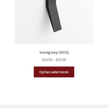
op
de
productpagina
Handgreep UNIIQ
€
16.00
–
€
23.00
Dit
Opties selecteren
product
heeft
meerdere
variaties.
Deze
optie