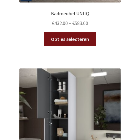
Badmeubel UNIIQ
€
432.00
–
€
583.00
Dit
Opties selecteren
product
heeft
meerdere
variaties.
Deze
optie
kan
gekozen
worden
op
de
productpagina