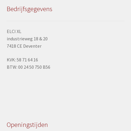
kan
Bedrijfsgegevens
gekozen
worden
op
ELCI XL
de
industrieweg 18 & 20
productpagina
7418 CE Deventer
KVK: 58 71 64 16
BTW: 00 24 50 750 B56
Openingstijden