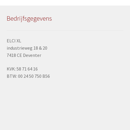
Verlichting
Bedrijfsgegevens
Klokken
Spiegels
ELCI XL
industrieweg 18 & 20
Servies
7418 CE Deventer
Decoratie
KVK: 58 71 64 16
BTW: 00 24 50 750 B56
Sale