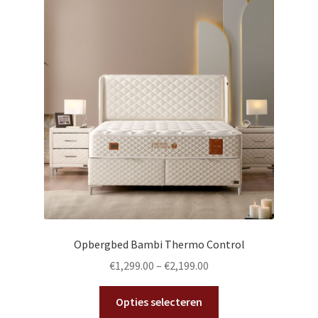
Deze
optie
kan
gekozen
worden
op
de
productpagina
Opbergbed Bambi Thermo Control
€
1,299.00
–
€
2,199.00
Dit
Opties selecteren
product