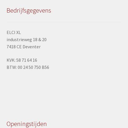
worden
op
Bedrijfsgegevens
de
productpagina
ELCI XL
industrieweg 18 & 20
7418 CE Deventer
KVK: 58 71 64 16
BTW: 00 24 50 750 B56
Openingstijden