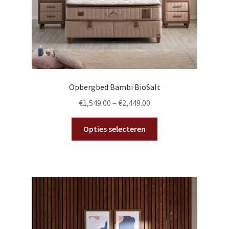
productpagina
Opbergbed Bambi BioSalt
€
1,549.00
–
€
2,449.00
Dit
Opties selecteren
product
heeft
meerdere
variaties.
Deze
optie
kan
gekozen