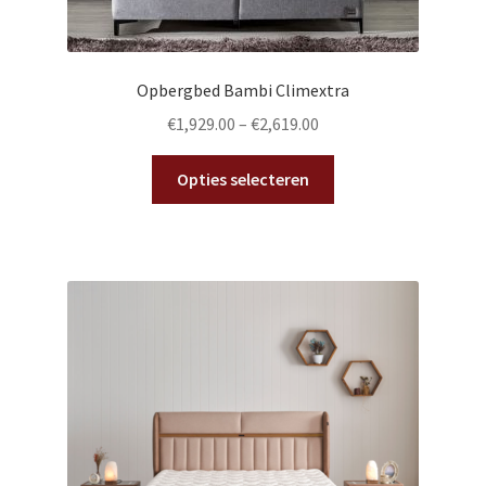
Opbergbed Bambi Climextra
€
1,929.00
–
€
2,619.00
Dit
Opties selecteren
product
heeft
meerdere
variaties.
Deze
optie
kan
gekozen
worden
op
de