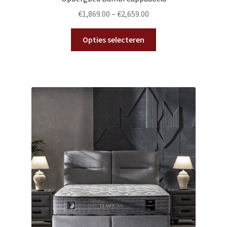
€
1,869.00
–
€
2,659.00
Dit
Opties selecteren
product
heeft
meerdere
variaties.
Deze
optie
kan
gekozen
worden
op
de
productpagina