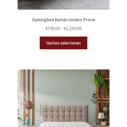
Opbergbed Bambi Golden Prime
€
749.00
–
€
1,299.00
Dit
Opties selecteren
product
heeft
meerdere
variaties.
Deze
optie
kan
gekozen
worden
op
de
productpagina