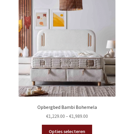
Nachtkasten & slaapbanken
Subme
Sanitair
uitvou
Subme
Accessoires
uitvou
Sale
Opbergbed Bambi Bohemela
€
1,229.00
–
€
1,989.00
Dit
Opties selecteren