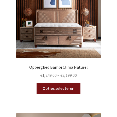
worden
op
de
productpagina
Opbergbed Bambi Clima Naturel
€
1,249.00
–
€
2,199.00
Dit
Opties selecteren
product
heeft
meerdere
variaties.