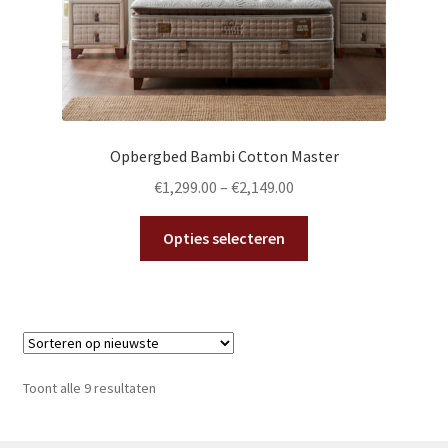
Opbergbed Bambi Cotton Master
€
1,299.00
–
€
2,149.00
Dit
Opties selecteren
product
heeft
meerdere
variaties.
Deze
optie
Gesorteerd
Toont alle 9 resultaten
kan
op
gekozen
nieuwste