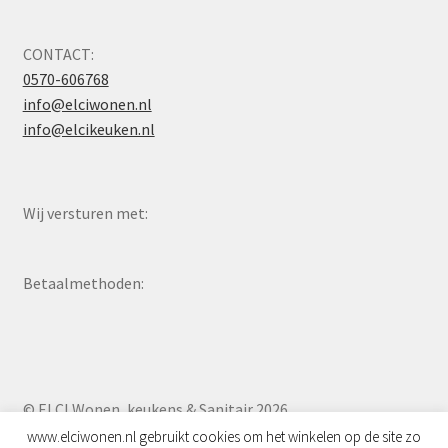
CONTACT:
0570-606768
info@elciwonen.nl
info@elcikeuken.nl
Wij versturen met:
Betaalmethoden:
© ELCI Wonen, keukens & Sanitair 2026
Privacyverklaring
Gebouwd met WooCommerce
.
www.elciwonen.nl gebruikt cookies om het winkelen op de site zo