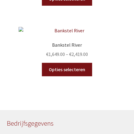
product
de
heeft
productpagina
meerdere
variaties.
Deze
optie
Bankstel River
kan
€
1,649.00
–
€
2,419.00
gekozen
worden
Dit
Opties selecteren
op
product
de
heeft
productpagina
meerdere
variaties.
Deze
optie
kan
Bedrijfsgegevens
gekozen
worden