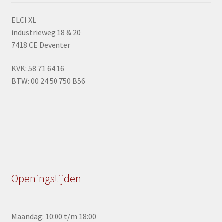
op
ELCI XL
de
industrieweg 18 & 20
productpagina
7418 CE Deventer
KVK: 58 71 64 16
BTW: 00 24 50 750 B56
Openingstijden
Maandag: 10:00 t/m 18:00