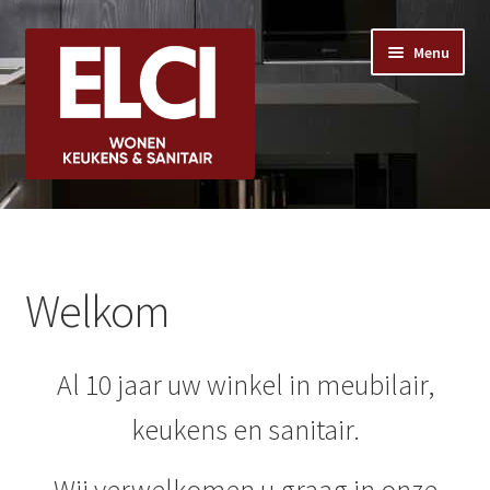
Ga
Ga
Menu
door
naar
naar
de
navigatie
inhoud
Welkom
Subme
Meubilair
uitvou
Welkom
Subme
Slapen
uitvou
Subme
Al 10 jaar uw winkel in meubilair,
Sanitair
uitvou
keukens en sanitair.
Subme
Accessoires
uitvou
Wij verwelkomen u graag in onze